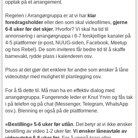
opptak på et arrangement.
Regelen i Arrangørgruppa er at vi har
klar
foredragsholder
eller den som skal videofilmes,
gjerne
6-8 uker før det skjer
. Hvorfor? Vi skal ha tid til
annonsering i arrangørgruppa i 6-7 forskjellige kanaler på
4-5 plattformer (e-post, NUUG-siden, Facebook, Meetup
og hos Rebel). De som inviteres får bedre tid til å skaffe
barnevakt, rydde plass i kalenderen osv.
Pluss at det gjør det enklere for andre som ønsker å låne
videoutstyr med mulighet til planlegging osv.
For å få dette til. Må man ha en effektiv dialog med
arrangørgruppa. Fungerende leder er Knut Yrvin og fås tak
i på telefon og på chat (Messenger, Telegram, WhatsApp
osv.). Blenning er også på de plattformene.
«Bestilling» 5-6 uker før utlån
. Det betyr at vi ikke ønsker
bestilling av video 1-2 uker før.
Vi ønsker låneavtale av
videoutstyr 5-6 uker før
. For å unngå krasj eller