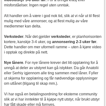
misforståelser. Ingen regel uten unntak.
Alt handler om å være i god nok tid, slik at vi når ut til flest
mulig med våre annonser, og at flest mulig av våre
medlemmer kan delta.
Verksteder
. Når det gjelder
verksteder
, er planhorisonten
kortere, kanskje 3-4 uker, og
annonsering 2-3 uker før
.
Dette handler om mer uformell ramme – uten å kjøre video
i opptak og direkte på nett.
Nye lånere
. For nye lånere krever det litt opplæring for å
unngå at deler av utstyret kan gå istykker. Da går Anatolii
eller Serhiy igjennom alle ting sammen med låner. Fyller
ut skjema for opplæring og får nødvendige opplysninger
om utlånet (tilgang til skap mm.).
Vi har også en betalingsordning for eksterne community
slik at vi har inntekter til å kjøpe nytt utstyr, når brukt utstyr
har fått skade eller må fornyes.