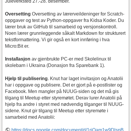
Juleverksted 27.-28. desember.
Oversetting
Oversetting av lærerveildeninger for Scratch-
oppgaver og test av Python-oppgaver fra Kidsa Koder. Du
lærer bruk av GitHub til samarbeid og versjonskontroll.
Noen lærer grunnleggende såkalt Markdown for strukturert
tekstformattering. Vi gir også en kort innføring i hva
Micro:Bit er.
Installasjon
av gjenbrukte PC-er med Skolelinux til
skolebarn i Ukraina (Donasjon fra Sparebank 1).
Hjelp til publisering
. Knut har laget invitasjon og Anatolii
har i oppgave og publisere. Det er gjort på e-postlister og
Facebook. Men mangler på NUUG-siden og det må gis
tilgang til Meetup etter styremøtet. Derav lurer Anatolii på
hjelp fra andre i styret med nødvendig tilganger til NUUG-
sidene. Knut gir tilgang til Meetup etter styremøte i
samarbeid med Anatolii:
https://docs.google.com/document/d/1riOam1w9DlspB