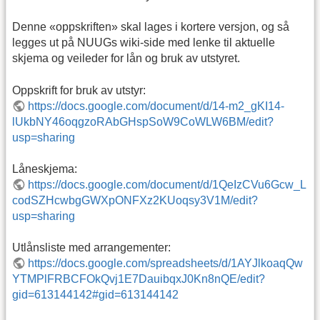
Denne «oppskriften» skal lages i kortere versjon, og så
legges ut på NUUGs wiki-side med lenke til aktuelle
skjema og veileder for lån og bruk av utstyret.
Oppskrift for bruk av utstyr:
https://docs.google.com/document/d/14-m2_gKI14-
lUkbNY46oqgzoRAbGHspSoW9CoWLW6BM/edit?
usp=sharing
Låneskjema:
https://docs.google.com/document/d/1QeIzCVu6Gcw_L
codSZHcwbgGWXpONFXz2KUoqsy3V1M/edit?
usp=sharing
Utlånsliste med arrangementer:
https://docs.google.com/spreadsheets/d/1AYJlkoaqQw
YTMPlFRBCFOkQvj1E7DauibqxJ0Kn8nQE/edit?
gid=613144142#gid=613144142