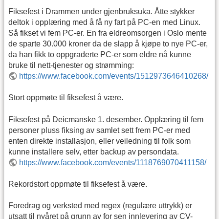
Fiksefest i Drammen under gjenbruksuka. Åtte stykker
deltok i opplæring med å få ny fart på PC-en med Linux.
Så fikset vi fem PC-er. En fra eldreomsorgen i Oslo mente
de sparte 30.000 kroner da de slapp å kjøpe to nye PC-er,
da han fikk to oppgraderte PC-er som eldre nå kunne
bruke til nett-tjenester og strømming:
https://www.facebook.com/events/1512973646410268/
Stort oppmøte til fiksefest å være.
Fiksefest på Deicmanske 1. desember. Opplæring til fem
personer pluss fiksing av samlet sett frem PC-er med
enten direkte installasjon, eller veiledning til folk som
kunne installere selv, etter backup av persondata.
https://www.facebook.com/events/1118769070411158/
Rekordstort oppmøte til fiksefest å være.
Foredrag og verksted med regex (regulære uttrykk) er
utsatt til nyåret på grunn av for sen innlevering av CV-