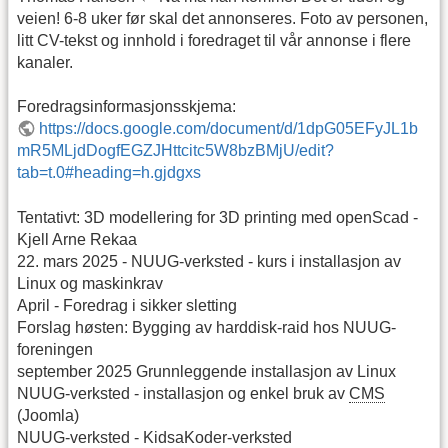
veien! 6-8 uker før skal det annonseres. Foto av personen,
litt CV-tekst og innhold i foredraget til vår annonse i flere
kanaler.
Foredragsinformasjonsskjema:
https://docs.google.com/document/d/1dpG05EFyJL1b
mR5MLjdDogfEGZJHttcitc5W8bzBMjU/edit?
tab=t.0#heading=h.gjdgxs
Tentativt: 3D modellering for 3D printing med openScad -
Kjell Arne Rekaa
22. mars 2025 - NUUG-verksted - kurs i installasjon av
Linux og maskinkrav
April - Foredrag i sikker sletting
Forslag høsten: Bygging av harddisk-raid hos NUUG-
foreningen
september 2025 Grunnleggende installasjon av Linux
NUUG-verksted - installasjon og enkel bruk av
CMS
(Joomla)
NUUG-verksted - KidsaKoder-verksted