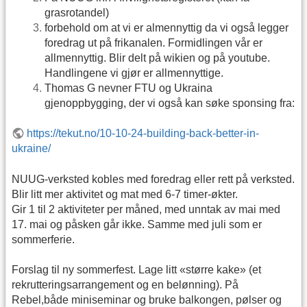
grasrotandel)
forbehold om at vi er almennyttig da vi også legger
foredrag ut på frikanalen. Formidlingen vår er
allmennyttig. Blir delt på wikien og på youtube.
Handlingene vi gjør er allmennyttige.
Thomas G nevner FTU og Ukraina
gjenoppbygging, der vi også kan søke sponsing fra:
https://tekut.no/10-10-24-building-back-better-in-
ukraine/
NUUG-verksted kobles med foredrag eller rett på verksted.
Blir litt mer aktivitet og mat med 6-7 timer-økter.
Gir 1 til 2 aktiviteter per måned, med unntak av mai med
17. mai og påsken går ikke. Samme med juli som er
sommerferie.
Forslag til ny sommerfest. Lage litt «større kake» (et
rekrutteringsarrangement og en belønning). På
Rebel,både miniseminar og bruke balkongen, pølser og