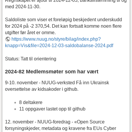
Regnskapet er ajour til 2024-12-03, bankavstemming til og
med 2024-11-30.
Saldoliste som viser et foreløpig beskjedent underskudd
for 2024 på -2 370,54. Det kan fortsatt komme noen flere
utgifter før året er omme.
https://www.nuug.no/styre/bilag/index.php?
knapp=Vis&file=2024-12-03-saldobalanse-2024.pdf
Status: Tatt til orientering
2024-82 Medlemsmøter som har vært
9-10. november - NUUG-verksted Få inn Ukrainsk
oversettelse av kidsakoder i github.
8 deltakere
11 oppgaver lastet opp til github
12. november - NUUG-foredrag - «Open Source
forsyningskjeder, metadata og kravene fra EUs Cyber