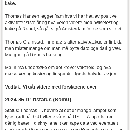
kake.
Thomas Hansen legger fram hva vi har hatt av positive
aktiviteter siste år og hva veien videre med pølsefest og
kake på Rebel, så går vi på Amsterdam for de som vil det.
Thomas Gramstad: Innendørs alternativ/backup er fint, da
man mister mange om man må bytte dato pga dårlig vær.
Mulighet på Rebels balkong.
Malin må undersøke om det krever vakthold, og hva
matservering koster og tidspunkt i første halvdel av juni.
Vedtak: Vi går videre med forslagene over.
2024-85 Driftstatus (Solbu)
Status: Thomas H. nevnte at det er mange lamper som
lyser rødt på diskhyllene våre på USIT. Rapporter om
dårlig batteri i diskhyllene. (kan tape data ved eventuelt
strømbrudd) Kommer en pakke, som Reinholdtsen har lagt