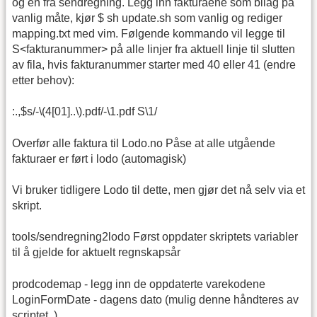
og en fra sendregning. Legg inn fakturaene som bilag på
vanlig måte, kjør $ sh update.sh som vanlig og rediger
mapping.txt med vim. Følgende kommando vil legge til
S<fakturanummer> på alle linjer fra aktuell linje til slutten
av fila, hvis fakturanummer starter med 40 eller 41 (endre
etter behov):
:.,$s/-\(4[01]..\).pdf/-\1.pdf S\1/
Overfør alle faktura til Lodo.no Påse at alle utgående
fakturaer er ført i lodo (automagisk)
Vi bruker tidligere Lodo til dette, men gjør det nå selv via et
skript.
tools/sendregning2lodo Først oppdater skriptets variabler
til å gjelde for aktuelt regnskapsår
prodcodemap - legg inn de oppdaterte varekodene
LoginFormDate - dagens dato (mulig denne håndteres av
scriptet..)