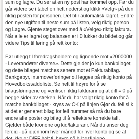
sum og lagre. Du ser at en ny post har kommet opp. Før du
går videre se i tabellen helt nederst og klikk «Velg» på den
riktig posten for personen. Det blir automatisk lagret. Endre
den nye utgiften til neste sum på listen, velg riktig person
og Lagre. Gjente steget over med å «Velge» riktig faktura.
Når alle er lagret og balansen er i 0 lukker du bildet og går
videre Tips til føring på rett konto:
Før utlegg til foredragsholdere og lignende mot «2000000
- Leverandører diverse». Dette gjelder jo kun bankbilaget,
og dette bilaget matches senere mot et Fakturabilag.
Bankgebyr, internoverføringer o.l legges på riktig konto på
Hovedbokssaldoliste. Se helt til høyre for å se
bilagsføringene og verifiser riktig fakturanr og at diff = 0 på
begge sider av streken. Når du har valgt riktig konto for å
matche bankbilaget - kryss av OK på linjen Gjør du feil slik
at det er generert bilag for feil nummer så må du bare
endre alle poster og bilag til å reflektere korrekte tall.
Gjelder både kronene og kid/fakturanr. Når du anser deg
ferdig - gå igjennom hver måned for hver konto og se at
det ikke er DIFF helt til høyre på bilagslinjene.