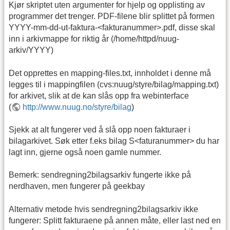
Kjør skriptet uten argumenter for hjelp og opplisting av
programmer det trenger. PDF-filene blir splittet på formen
YYYY-mm-dd-ut-faktura-<fakturanummer>.pdf, disse skal
inn i arkivmappe for riktig år (/home/httpd/nuug-
arkiv/YYYY)
Det opprettes en mapping-files.txt, innholdet i denne må
legges til i mappingfilen (cvs:nuug/styre/bilag/mapping.txt)
for arkivet, slik at de kan slås opp fra webinterface
(
http://www.nuug.no/styre/bilag
)
Sjekk at alt fungerer ved å slå opp noen fakturaer i
bilagarkivet. Søk etter f.eks bilag S<faturanummer> du har
lagt inn, gjerne også noen gamle nummer.
Bemerk: sendregning2bilagsarkiv fungerte ikke på
nerdhaven, men fungerer på geekbay
Alternativ metode hvis sendregning2bilagsarkiv ikke
fungerer: Splitt fakturaene på annen måte, eller last ned en