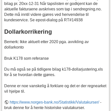
bilag pr. 20xx-12-31 Når tapslisten er godkjent kan de
aktuelle fakturaene avskrives som tap i sendregning.no.
Dette må inntil videre gjøres ved henvendelse til
kundeservice. Se epost-dialog på RT#14938
Dollarkorrikering
Bemerk: Ikke aktuelt etter 2020 pga. avvikling av
dollarkonto
Bruk K178 som referanse
Du må også se på tidligere bilag k178-dollarjustering.xls
for å se hvordan dette gjøres.
Denne er noe vanskelig å forklare og det er der regnearket
vil hjelpe til.
https://www.norges-bank.no/Statistikk/Valutakurser/
-
bruk denne for å hente historiske valutakurser.