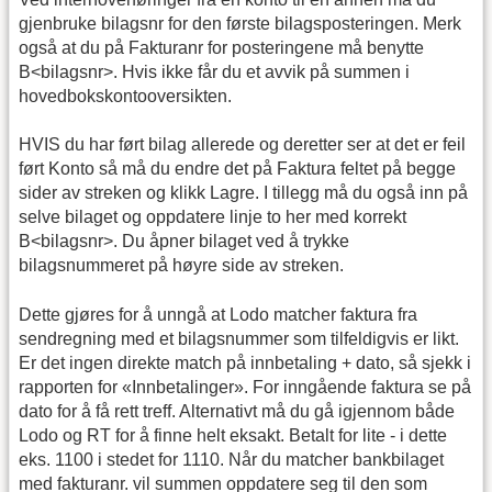
gjenbruke bilagsnr for den første bilagsposteringen. Merk
også at du på Fakturanr for posteringene må benytte
B<bilagsnr>. Hvis ikke får du et avvik på summen i
hovedbokskontooversikten.
HVIS du har ført bilag allerede og deretter ser at det er feil
ført Konto så må du endre det på Faktura feltet på begge
sider av streken og klikk Lagre. I tillegg må du også inn på
selve bilaget og oppdatere linje to her med korrekt
B<bilagsnr>. Du åpner bilaget ved å trykke
bilagsnummeret på høyre side av streken.
Dette gjøres for å unngå at Lodo matcher faktura fra
sendregning med et bilagsnummer som tilfeldigvis er likt.
Er det ingen direkte match på innbetaling + dato, så sjekk i
rapporten for «Innbetalinger». For inngående faktura se på
dato for å få rett treff. Alternativt må du gå igjennom både
Lodo og RT for å finne helt eksakt. Betalt for lite - i dette
eks. 1100 i stedet for 1110. Når du matcher bankbilaget
med fakturanr. vil summen oppdatere seg til den som