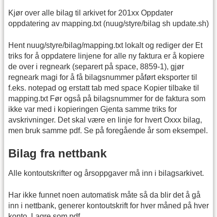
Kjør over alle bilag til arkivet for 201xx Oppdater
oppdatering av mapping.txt (nuug/styre/bilag sh update.sh)
Hent nuug/styre/bilag/mapping.txt lokalt og rediger der Et
triks for å oppdatere linjene for alle ny faktura er å kopiere
de over i regneark (separert på space, 8859-1), gjør
regneark magi for å få bilagsnummer påført eksporter til
f.eks. notepad og erstatt tab med space Kopier tilbake til
mapping.txt Før også på bilagsnummer for de faktura som
ikke var med i kopieringen Gjenta samme triks for
avskrivninger. Det skal være en linje for hvert Oxxx bilag,
men bruk samme pdf. Se på foregående år som eksempel.
Bilag fra nettbank
Alle kontoutskrifter og årsoppgaver må inn i bilagsarkivet.
Har ikke funnet noen automatisk måte så da blir det å gå
inn i nettbank, generer kontoutskrift for hver måned på hver
konto. Lagre som pdf.