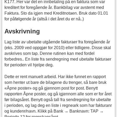
K177. Her var det en innbetaling på en faktura som var
kreditert for foregående år. Bankbilag var avstemt med
Faktura. Sto da igjen med Kreditnotaen. Bruk dato 01.01
for påfølgende år (altså i det året du er nå..)
Avskrivning
Lag liste av ubetalte utgående fakturaer fra foregående år
(eks. 2009 ved oppgjør for 2010) eller tidligere. Disse skal
avskrives som tap. Denne rutinen kan med fordel
forbedres.. En liste fra sendregning med ubetalte fakturaer
for perioden vil hjelpe deg.
Dette er rent manuelt arbeid. Har ikke funnet en rapport
som henter ut bare de bilagene du trenger, så bare bruk
«Åpne poster» og gå gjennom post for post. Benytt
rapporten Åpne poster, og gå igjennom alle som er for året
før bilagsåret. Benytt også tall fra sendregning for ubetalte
i perioden, og lag deg en liste i regneark som har fakturanr
og kundenr/navn. Klikk på Bank → Banknavn: TAP →
Periode 12 for regnskapsåret.