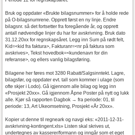
Bruk og oppdater «Brukte bilagsnummer» for å holde rede
på O-bilagsnumrene. Opprett først en ny linje. Endre
bilagsnr. så det fortsetter fra foregående år, og opprett
antall nødvendige linjer du har for avskrivning. Bruk dato
31.12.20xx for regnskapsåret. Legg inn Sum på rødt felt,
Kid=<kid fra faktura>, Fakturanr=<nr på faktura som
avskrives>, Tekst hovedbok=<kundenavn for din
referanse>, og ellers vanlig bilagsføring.
Bilagene her føres mot 3280 Rabatt/Salgsinntekt. Lagre,
bilagsfør, og oppdater evt. tall som kommer i ulage (som
ofte skjer i Lodo). Gå igjennom alle bilag og legg inn
«Prosjekt 20xx». Gå igjennom Åpne Poster på nytt og lukk
alle. Kjør så rapporten Dagbok → fra periode: 01, til
periode: 13, Art Ukeomsetning, Prosjekt «År 20xx».
Kopier ut denne til regneark og navgi eks: «2011-12-31-
avskrivning-kontingent.xls» Listen skal skrives ut,
undertegnes av kasserer/formann og inngår som et eget