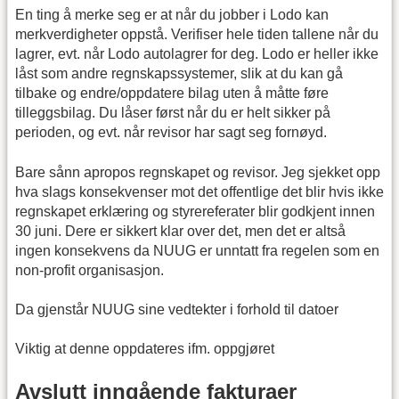
En ting å merke seg er at når du jobber i Lodo kan
merkverdigheter oppstå. Verifiser hele tiden tallene når du
lagrer, evt. når Lodo autolagrer for deg. Lodo er heller ikke
låst som andre regnskapssystemer, slik at du kan gå
tilbake og endre/oppdatere bilag uten å måtte føre
tilleggsbilag. Du låser først når du er helt sikker på
perioden, og evt. når revisor har sagt seg fornøyd.
Bare sånn apropos regnskapet og revisor. Jeg sjekket opp
hva slags konsekvenser mot det offentlige det blir hvis ikke
regnskapet erklæring og styrereferater blir godkjent innen
30 juni. Dere er sikkert klar over det, men det er altså
ingen konsekvens da NUUG er unntatt fra regelen som en
non-profit organisasjon.
Da gjenstår NUUG sine vedtekter i forhold til datoer
Viktig at denne oppdateres ifm. oppgjøret
Avslutt inngående fakturaer