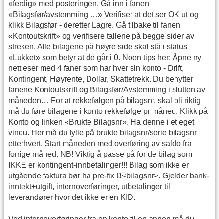
«ferdig» med posteringen. Gå inn i fanen
«Bilagsfør/avstemming …» Verifiser at det ser OK ut og
klikk Bilagsfør - deretter Lagre. Gå tilbake til fanen
«Kontoutskrift» og verifisere tallene på begge sider av
streken. Alle bilagene på høyre side skal stå i status
«Lukket» som betyr at de går i 0. Noen tips her: Åpne ny
nettleser med 4 faner som har hver sin konto - Drift,
Kontingent, Høyrente, Dollar, Skattetrekk. Du benytter
fanene Kontoutskrift og Bilagsfør/Avstemming i slutten av
måneden… For at rekkefølgen på bilagsnr. skal bli riktig
må du føre bilagene i konto rekkefølge pr måned. Klikk på
Konto og linken «Brukte Bilagsnr». Ha denne i et eget
vindu. Her må du fylle på brukte bilagsnr/serie bilagsnr.
etterhvert. Start måneden med overføring av saldo fra
forrige måned. NB! Viktig å passe på for de bilag som
IKKE er kontingent-innbetalinger!!! Bilag som ikke er
utgående faktura bør ha pre-fix B<bilagsnr>. Gjelder bank-
inntekt+utgift, internoverføringer, utbetalinger til
leverandører hvor det ikke er en KID.
Ved internoverføringer fra en konto til en annen må du