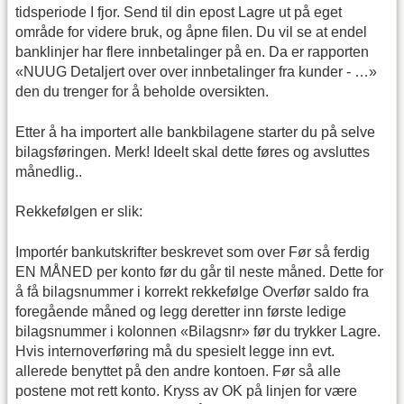
tidsperiode I fjor. Send til din epost Lagre ut på eget
område for videre bruk, og åpne filen. Du vil se at endel
banklinjer har flere innbetalinger på en. Da er rapporten
«NUUG Detaljert over over innbetalinger fra kunder - …»
den du trenger for å beholde oversikten.
Etter å ha importert alle bankbilagene starter du på selve
bilagsføringen. Merk! Ideelt skal dette føres og avsluttes
månedlig..
Rekkefølgen er slik:
Importér bankutskrifter beskrevet som over Før så ferdig
EN MÅNED per konto før du går til neste måned. Dette for
å få bilagsnummer i korrekt rekkefølge Overfør saldo fra
foregående måned og legg deretter inn første ledige
bilagsnummer i kolonnen «Bilagsnr» før du trykker Lagre.
Hvis internoverføring må du spesielt legge inn evt.
allerede benyttet på den andre kontoen. Før så alle
postene mot rett konto. Kryss av OK på linjen for være