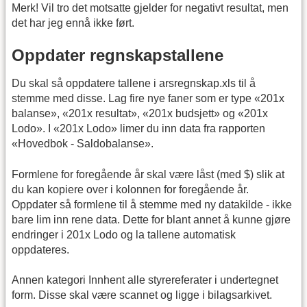
Merk! Vil tro det motsatte gjelder for negativt resultat, men
det har jeg ennå ikke ført.
Oppdater regnskapstallene
Du skal så oppdatere tallene i arsregnskap.xls til å
stemme med disse. Lag fire nye faner som er type «201x
balanse», «201x resultat», «201x budsjett» og «201x
Lodo». I «201x Lodo» limer du inn data fra rapporten
«Hovedbok - Saldobalanse».
Formlene for foregående år skal være låst (med $) slik at
du kan kopiere over i kolonnen for foregående år.
Oppdater så formlene til å stemme med ny datakilde - ikke
bare lim inn rene data. Dette for blant annet å kunne gjøre
endringer i 201x Lodo og la tallene automatisk
oppdateres.
Annen kategori Innhent alle styrereferater i undertegnet
form. Disse skal være scannet og ligge i bilagsarkivet.