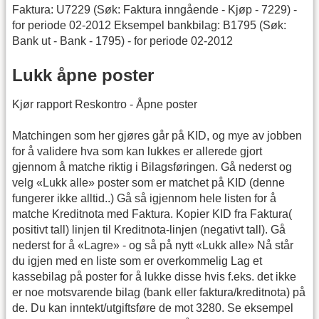
Faktura: U7229 (Søk: Faktura inngående - Kjøp - 7229) -
for periode 02-2012 Eksempel bankbilag: B1795 (Søk:
Bank ut - Bank - 1795) - for periode 02-2012
Lukk åpne poster
Kjør rapport Reskontro - Åpne poster
Matchingen som her gjøres går på KID, og mye av jobben
for å validere hva som kan lukkes er allerede gjort
gjennom å matche riktig i Bilagsføringen. Gå nederst og
velg «Lukk alle» poster som er matchet på KID (denne
fungerer ikke alltid..) Gå så igjennom hele listen for å
matche Kreditnota med Faktura. Kopier KID fra Faktura(
positivt tall) linjen til Kreditnota-linjen (negativt tall). Gå
nederst for å «Lagre» - og så på nytt «Lukk alle» Nå står
du igjen med en liste som er overkommelig Lag et
kassebilag på poster for å lukke disse hvis f.eks. det ikke
er noe motsvarende bilag (bank eller faktura/kreditnota) på
de. Du kan inntekt/utgiftsføre de mot 3280. Se eksempel