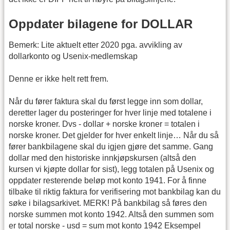
Oppdater bilagene for DOLLAR
Bemerk: Lite aktuelt etter 2020 pga. avvikling av
dollarkonto og Usenix-medlemskap
Denne er ikke helt rett frem.
Når du fører faktura skal du først legge inn som dollar,
deretter lager du posteringer for hver linje med totalene i
norske kroner. Dvs - dollar + norske kroner = totalen i
norske kroner. Det gjelder for hver enkelt linje… Når du så
fører bankbilagene skal du igjen gjøre det samme. Gang
dollar med den historiske innkjøpskursen (altså den
kursen vi kjøpte dollar for sist), legg totalen på Usenix og
oppdater resterende beløp mot konto 1941. For å finne
tilbake til riktig faktura for verifisering mot bankbilag kan du
søke i bilagsarkivet. MERK! På bankbilag så føres den
norske summen mot konto 1942. Altså den summen som
er total norske - usd = sum mot konto 1942 Eksempel