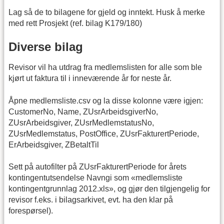
Lag så de to bilagene for gjeld og inntekt. Husk å merke
med rett Prosjekt (ref. bilag K179/180)
Diverse bilag
Revisor vil ha utdrag fra medlemslisten for alle som ble
kjørt ut faktura til i inneværende år for neste år.
Åpne medlemsliste.csv og la disse kolonne være igjen:
CustomerNo, Name, ZUsrArbeidsgiverNo,
ZUsrArbeidsgiver, ZUsrMedlemstatusNo,
ZUsrMedlemstatus, PostOffice, ZUsrFakturertPeriode,
ErArbeidsgiver, ZBetaltTil
Sett på autofilter på ZUsrFakturertPeriode for årets
kontingentutsendelse Navngi som «medlemsliste
kontingentgrunnlag 2012.xls», og gjør den tilgjengelig for
revisor f.eks. i bilagsarkivet, evt. ha den klar på
forespørsel).