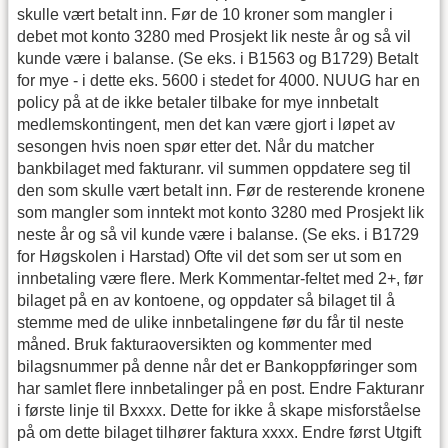
skulle vært betalt inn. Før de 10 kroner som mangler i
debet mot konto 3280 med Prosjekt lik neste år og så vil
kunde være i balanse. (Se eks. i B1563 og B1729) Betalt
for mye - i dette eks. 5600 i stedet for 4000. NUUG har en
policy på at de ikke betaler tilbake for mye innbetalt
medlemskontingent, men det kan være gjort i løpet av
sesongen hvis noen spør etter det. Når du matcher
bankbilaget med fakturanr. vil summen oppdatere seg til
den som skulle vært betalt inn. Før de resterende kronene
som mangler som inntekt mot konto 3280 med Prosjekt lik
neste år og så vil kunde være i balanse. (Se eks. i B1729
for Høgskolen i Harstad) Ofte vil det som ser ut som en
innbetaling være flere. Merk Kommentar-feltet med 2+, før
bilaget på en av kontoene, og oppdater så bilaget til å
stemme med de ulike innbetalingene før du får til neste
måned. Bruk fakturaoversikten og kommenter med
bilagsnummer på denne når det er Bankoppføringer som
har samlet flere innbetalinger på en post. Endre Fakturanr
i første linje til Bxxxx. Dette for ikke å skape misforståelse
på om dette bilaget tilhører faktura xxxx. Endre først Utgift