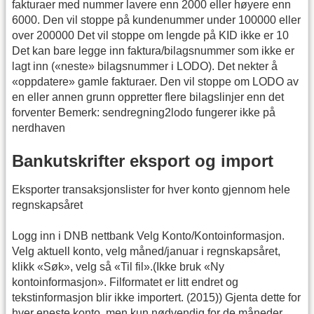
fakturaer med nummer lavere enn 2000 eller høyere enn
6000. Den vil stoppe på kundenummer under 100000 eller
over 200000 Det vil stoppe om lengde på KID ikke er 10
Det kan bare legge inn faktura/bilagsnummer som ikke er
lagt inn («neste» bilagsnummer i LODO). Det nekter å
«oppdatere» gamle fakturaer. Den vil stoppe om LODO av
en eller annen grunn oppretter flere bilagslinjer enn det
forventer Bemerk: sendregning2lodo fungerer ikke på
nerdhaven
Bankutskrifter eksport og import
Eksporter transaksjonslister for hver konto gjennom hele
regnskapsåret
Logg inn i DNB nettbank Velg Konto/Kontoinformasjon.
Velg aktuell konto, velg måned/januar i regnskapsåret,
klikk «Søk», velg så «Til fil».(Ikke bruk «Ny
kontoinformasjon». Filformatet er litt endret og
tekstinformasjon blir ikke importert. (2015)) Gjenta dette for
hver eneste konto, men kun nødvendig for de måneder