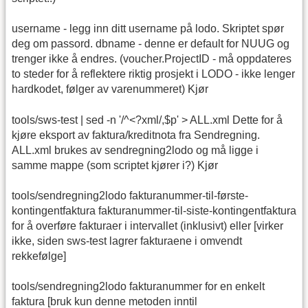
username - legg inn ditt username på lodo. Skriptet spør
deg om passord. dbname - denne er default for NUUG og
trenger ikke å endres. (voucher.ProjectID - må oppdateres
to steder for å reflektere riktig prosjekt i LODO - ikke lenger
hardkodet, følger av varenummeret) Kjør
tools/sws-test | sed -n '/^<?xml/,$p' > ALL.xml Dette for å
kjøre eksport av faktura/kreditnota fra Sendregning.
ALL.xml brukes av sendregning2lodo og må ligge i
samme mappe (som scriptet kjører i?) Kjør
tools/sendregning2lodo fakturanummer-til-første-
kontingentfaktura fakturanummer-til-siste-kontingentfaktura
for å overføre fakturaer i intervallet (inklusivt) eller [virker
ikke, siden sws-test lagrer fakturaene i omvendt
rekkefølge]
tools/sendregning2lodo fakturanummer for en enkelt
faktura [bruk kun denne metoden inntil