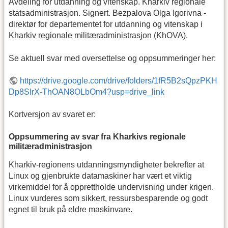
Avdeling for utdanning og vitenskap. Kharkiv regionale
statsadministrasjon. Signert. Bezpalova Olga Igorivna -
direktør for departementet for utdanning og vitenskap i
Kharkiv regionale militæradministrasjon (KhOVA).
Se aktuell svar med oversettelse og oppsummeringer her:
https://drive.google.com/drive/folders/1fR5B2sQpzPKH
Dp8SIrX-ThOAN8OLbOm4?usp=drive_link
Kortversjon av svaret er:
Oppsummering av svar fra Kharkivs regionale
militæradministrasjon
Kharkiv-regionens utdanningsmyndigheter bekrefter at
Linux og gjenbrukte datamaskiner har vært et viktig
virkemiddel for å opprettholde undervisning under krigen.
Linux vurderes som sikkert, ressursbesparende og godt
egnet til bruk på eldre maskinvare.