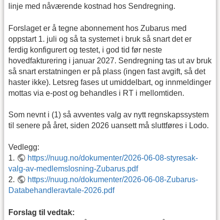
linje med nåværende kostnad hos Sendregning.
Forslaget er å tegne abonnement hos Zubarus med
oppstart 1. juli og så ta systemet i bruk så snart det er
ferdig konfigurert og testet, i god tid før neste
hovedfakturering i januar 2027. Sendregning tas ut av bruk
så snart erstatningen er på plass (ingen fast avgift, så det
haster ikke). Letsreg fases ut umiddelbart, og innmeldinger
mottas via e-post og behandles i RT i mellomtiden.
Som nevnt i (1) så avventes valg av nytt regnskapssystem
til senere på året, siden 2026 uansett må sluttføres i Lodo.
Vedlegg:
1.
https://nuug.no/dokumenter/2026-06-08-styresak-
valg-av-medlemslosning-Zubarus.pdf
2.
https://nuug.no/dokumenter/2026-06-08-Zubarus-
Databehandleravtale-2026.pdf
Forslag til vedtak: