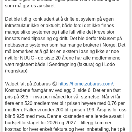
som må gjøres av styret.
Det ble tidlig konkludert at å drifte et system på egen
infrastruktur ikke er aktuelt, både fordi det ikke finnes
mange slike systemer og i alle fall ville det kreve stor
innsats med tilpasning og drift. Det ble derfor fokusert på
nettbaserte systemer som har mange brukere i Norge. Det
må bemerkes at å gå for en ekstern løsning ikke er noe
nytt for NUUG - de siste 20 årene har alle medlemmene
vært registrert både i Sendregning (faktura) og i Lodo
(regnskap).
Valget falt på Zubarus
https://home.zubarus.com/
.
Kostnadene framgår av vedlegg 2, side 6. Det er en fast
pris på 395 + mva per måned for vår størrelse. Når vi får
flere enn 520 medlemmer blir prisen høyere med 0,76 per
medlem. Faller vi under 200 blir prisen 199. Årspris for oss
blir 5 925 med mva. Denne kostnaden er allerede avsatt i
budsjettforslaget for 2026 og 2027. I tillegg kommer
kostnad for hver enkelt faktura og hver innbetaling, helt på