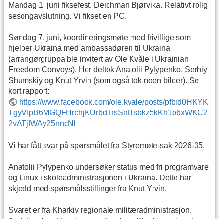
Mandag 1. juni fiksefest. Deichman Bjørvika. Relativt rolig
sesongavslutning. Vi fikset en PC.
Søndag 7. juni, koordineringsmøte med frivillige som
hjelper Ukraina med ambassadøren til Ukraina
(arrangørgruppa ble invitert av Ole Kvåle i Ukrainian
Freedom Convoys). Her deltok Anatolii Pylypenko, Serhiy
Shumskiy og Knut Yrvin (som også tok noen bilder). Se
kort rapport:
https://www.facebook.com/ole.kvale/posts/pfbid0HKYK
TgyVfpB6MGQFHrchjKUr6dTrsSntTsbkz5kKh1o6xWKC2
2vATjfWAy25nncNl
Vi har fått svar på spørsmålet fra Styremøte-sak 2026-35.
Anatolii Pylypenko undersøker status med fri programvare
og Linux i skoleadministrasjonen i Ukraina. Dette har
skjedd med spørsmålsstillinger fra Knut Yrvin.
Svaret er fra Kharkiv regionale militæradministrasjon.