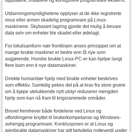
oppdatere, installere og konfigurere programvare eksternt.
Utdanningsmyndighetene opplyser at de ikke registrerte
virus eller annen skadelig programvare på Linux-
maskinene. Skybasert lagring gjorde det mulig å bevare
data selv om enheter ble skadet eller ødelagt.
For lokalsamfunn nær frontlinjen anses prinsippet om at
mange brukte maskiner er bedre enn få nye som
avgjørende. Hundre brukte Linux-PC-er kan hjelpe langt
flere barn enn ti nye datamaskiner.
Direkte humanitær hjelp med brukte enheter beskrives
som effektiv. Samtidig pekes det på at krav fra store givere
om å kjøpe utelukkende nytt utstyr reduserer mengden
hjelp som kan nå fram til krigsrammede områder.
Brevet fremhever både fordelene ved Linux og
utfordringene knyttet til brukerkompetanse og Windows-
avhengig programvare. Konklusjonen er at Linux og
gjenbrukte datamaskiner har gitt betydelig nytteverdi under