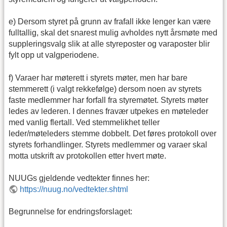
e) Dersom styret på grunn av frafall ikke lenger kan være
fulltallig, skal det snarest mulig avholdes nytt årsmøte med
suppleringsvalg slik at alle styreposter og varaposter blir
fylt opp ut valgperiodene.
f) Varaer har møterett i styrets møter, men har bare
stemmerett (i valgt rekkefølge) dersom noen av styrets
faste medlemmer har forfall fra styremøtet. Styrets møter
ledes av lederen. I dennes fravær utpekes en møteleder
med vanlig flertall. Ved stemmelikhet teller
leder/møteleders stemme dobbelt. Det føres protokoll over
styrets forhandlinger. Styrets medlemmer og varaer skal
motta utskrift av protokollen etter hvert møte.
NUUGs gjeldende vedtekter finnes her:
https://nuug.no/vedtekter.shtml
Begrunnelse for endringsforslaget: