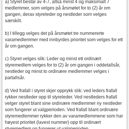
a) Styret består av 4-7, altså minst 4 og maksimalt 7
medlemmer, som velges på årsmøtet for to (2) år om
gangen, derav styreleder og nestleder som velges
særskilt.
b) I tillegg velges det på årsmøtet tre nummererte
varamedlemmer med innbyrdes prioritet som velges for ett
år om gangen.
c) Styret velges slik: Leder og minst ett ordinært
styremedlem velges for to (2) år om gangen i oddetallsår,
nestleder og minst to ordinære medlemmer velges i
partallsår.
d) Ved frafall i styret skjer opprykk slik: ved leders frafall
rykker nestleder opp til styreleder. Ved nestleders frafall
velger styret blant sine ordinære medlemmer ny nestleder
som fungerer ut valgperioden. Ved frafall blant ordinære
styremedlemmer rykker den av varamedlemmene som har
høyest prioritet (lavest nummer) opp til ordinært
styremedlem og fungerer ut valgperioden.