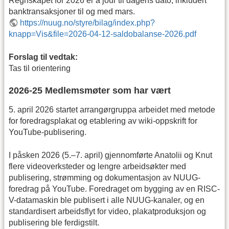
Regnskapet for 2026 er a jour til dagens dato, inkludert
banktransaksjoner til og med mars.
https://nuug.no/styre/bilag/index.php?
knapp=Vis&file=2026-04-12-saldobalanse-2026.pdf
Forslag til vedtak:
Tas til orientering
2026-25 Medlemsmøter som har vært
5. april 2026 startet arrangørgruppa arbeidet med metode
for foredragsplakat og etablering av wiki-oppskrift for
YouTube-publisering.
I påsken 2026 (5.–7. april) gjennomførte Anatolii og Knut
flere videoverksteder og lengre arbeidsøkter med
publisering, strømming og dokumentasjon av NUUG-
foredrag på YouTube. Foredraget om bygging av en RISC-
V-datamaskin ble publisert i alle NUUG-kanaler, og en
standardisert arbeidsflyt for video, plakatproduksjon og
publisering ble ferdigstilt.