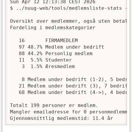
Sun Apr 12 12:13:38 CEST 2026

$ ../nuug-web/tools/medlemsliste-stats -f 
Oversikt over medlemmer, også uten betalt 
Fordeling i medlemskategorier

   16       FIRMAMEDLEM

   97 48.7% Medlem under bedrift

   88 44.2% Personlig medlem

   11  5.5% Studenter

    3  1.5% Æresmedlem

    8 Medlem under bedrift (1-2), 5 bedrif
   21 Medlem under bedrift (3), 7 bedrifte
   68 Medlem under bedrift (4->), 4 bedrif
Totalt 199 personer er medlem.

Mangler emailadresse for 0 personmedlemmer
Gjennomsnittlig medlemstid: 11.4 år