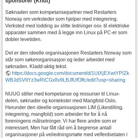
sponsorer (Knut)
Søknaden som kompetansepartner med Restarters
Norway om verksteder som hjelper med integrering.
Verksted med lodding av slitte ledninger osv. til elektriske
apparater sammen med å legge inn Linux på PC-er som
dobler levetiden.
Det er den ideelle organisasjonen Restarters Norway som
står som søkerorganisasjon og leder arbeidet med
søknaden. Kladd-aktig tekst.
https://docs.google.com/document/d/1UtXjEXwtYPlZk
WBJdSVltYz3wRiCGx8v9LBJfUfOffc/edit?usp=sharing
NUUG stiller med kompetanse og ressurser til Linux-
delen, søknader og kontekster med Mangfold-Oslo.
Herunder den ideelle organisasjonen LIM (Likestilling,
integrering, mangfold) som arbeider for for å nå
foreningens målsetninger. Vi har flere andre som er
interessert. Men har fått råd om å begrense antall
organisasjoner på veiledningsmøte med velferdsetaten i