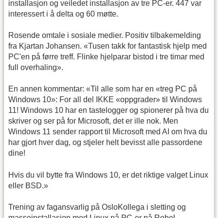
installasjon og veiledet installasjon av tre PC-er. 447 var
interessert i å delta og 60 møtte.
Rosende omtale i sosiale medier. Positiv tilbakemelding
fra Kjartan Johansen. «Tusen takk for fantastisk hjelp med
PC'en på førre treff. Flinke hjelparar bistod i tre timar med
full overhaling».
En annen kommentar: «Til alle som har en «treg PC på
Windows 10»: For all del IKKE «oppgrader» til Windows
11! Windows 10 har en tastelogger og spionerer på hva du
skriver og ser på for Microsoft, det er ille nok. Men
Windows 11 sender rapport til Microsoft med AI om hva du
har gjort hver dag, og stjeler helt bevisst alle passordene
dine!
Hvis du vil bytte fra Windows 10, er det riktige valget Linux
eller BSD.»
Trening av fagansvarlig på OsloKollega i sletting og
masseinstallasjon med Linux på PC-er på Rebel.