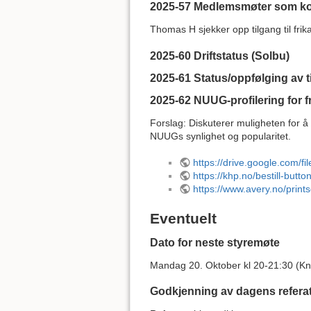
2025-57 Medlemsmøter som 
Thomas H sjekker opp tilgang til frik
2025-60 Driftstatus (Solbu)
2025-61 Status/oppfølging av t
2025-62 NUUG-profilering for fri
Forslag: Diskuterer muligheten for å la
NUUGs synlighet og popularitet.
https://drive.google.co
https://khp.no/bestill-button
https://www.avery.no/prints
Eventuelt
Dato for neste styremøte
Mandag 20. Oktober kl 20-21:30 (Knu
Godkjenning av dagens refera