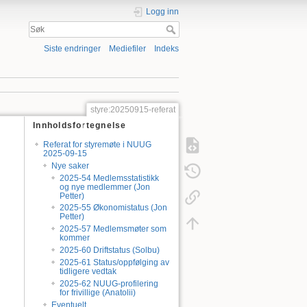
Logg inn
Siste endringer
Mediefiler
Indeks
styre:20250915-referat
Innholdsfortegnelse
Referat for styremøte i NUUG
2025-09-15
Nye saker
2025-54 Medlemsstatistikk
og nye medlemmer (Jon
Petter)
2025-55 Økonomistatus (Jon
Petter)
2025-57 Medlemsmøter som
kommer
2025-60 Driftstatus (Solbu)
2025-61 Status/oppfølging av
tidligere vedtak
2025-62 NUUG-profilering
for frivillige (Anatolii)
Eventuelt