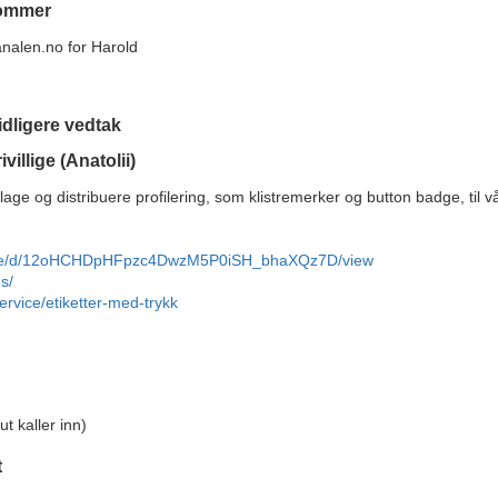
kommer
analen.no for Harold
idligere vedtak
villige (Anatolii)
ge og distribuere profilering, som klistremerker og button badge, til våre 
m/file/d/12oHCHDpHFpzc4DwzM5P0iSH_bhaXQz7D/view
s/
ervice/etiketter-med-trykk
t kaller inn)
t