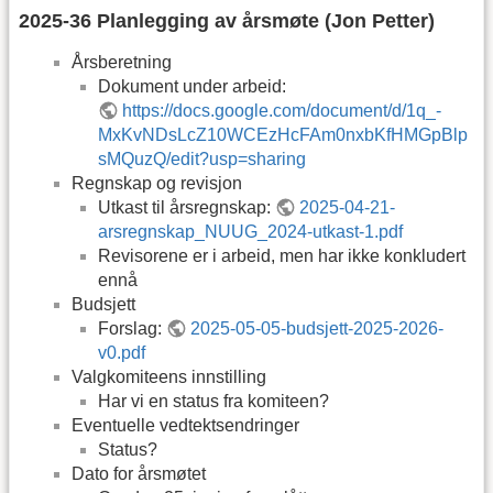
2025-36 Planlegging av årsmøte (Jon Petter)
Årsberetning
Dokument under arbeid:
https://docs.google.com/document/d/1q_-
MxKvNDsLcZ10WCEzHcFAm0nxbKfHMGpBlp
sMQuzQ/edit?usp=sharing
Regnskap og revisjon
Utkast til årsregnskap:
2025-04-21-
arsregnskap_NUUG_2024-utkast-1.pdf
Revisorene er i arbeid, men har ikke konkludert
ennå
Budsjett
Forslag:
2025-05-05-budsjett-2025-2026-
v0.pdf
Valgkomiteens innstilling
Har vi en status fra komiteen?
Eventuelle vedtektsendringer
Status?
Dato for årsmøtet