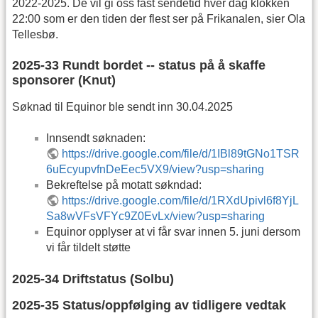
2022-2025. De vil gi oss fast sendetid hver dag klokken
22:00 som er den tiden der flest ser på Frikanalen, sier Ola
Tellesbø.
2025-33 Rundt bordet -- status på å skaffe
sponsorer (Knut)
Søknad til Equinor ble sendt inn 30.04.2025
Innsendt søknaden:
https://drive.google.com/file/d/1IBl89tGNo1TSR
6uEcyupvfnDeEec5VX9/view?usp=sharing
Bekreftelse på motatt søkndad:
https://drive.google.com/file/d/1RXdUpivl6f8YjL
Sa8wVFsVFYc9Z0EvLx/view?usp=sharing
Equinor opplyser at vi får svar innen 5. juni dersom
vi får tildelt støtte
2025-34 Driftstatus (Solbu)
2025-35 Status/oppfølging av tidligere vedtak