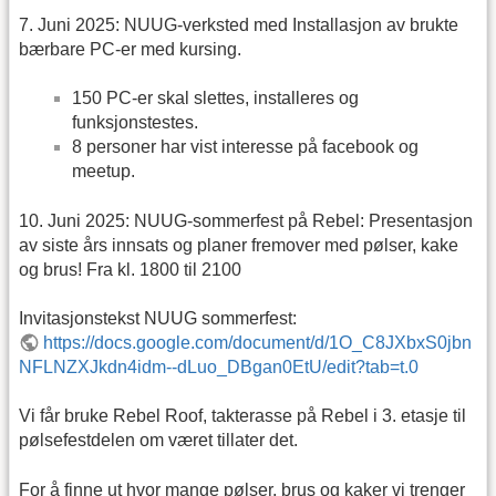
7. Juni 2025: NUUG-verksted med Installasjon av brukte
bærbare PC-er med kursing.
150 PC-er skal slettes, installeres og
funksjonstestes.
8 personer har vist interesse på facebook og
meetup.
10. Juni 2025: NUUG-sommerfest på Rebel: Presentasjon
av siste års innsats og planer fremover med pølser, kake
og brus! Fra kl. 1800 til 2100
Invitasjonstekst NUUG sommerfest:
https://docs.google.com/document/d/1O_C8JXbxS0jbn
NFLNZXJkdn4idm--dLuo_DBgan0EtU/edit?tab=t.0
Vi får bruke Rebel Roof, takterasse på Rebel i 3. etasje til
pølsefestdelen om været tillater det.
For å finne ut hvor mange pølser, brus og kaker vi trenger