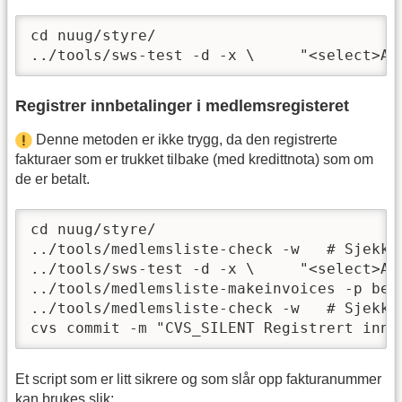
cd nuug/styre/

../tools/sws-test -d -x \     "<select>AL
Registrer innbetalinger i medlemsregisteret
Denne metoden er ikke trygg, da den registrerte
fakturaer som er trukket tilbake (med kredittnota) som om
de er betalt.
cd nuug/styre/

../tools/medlemsliste-check -w   # Sjekk k
../tools/sws-test -d -x \     "<select>AL
../tools/medlemsliste-makeinvoices -p bet
../tools/medlemsliste-check -w   # Sjekk k
cvs commit -m "CVS_SILENT Registrert innb
Et script som er litt sikrere og som slår opp fakturanummer
kan brukes slik: