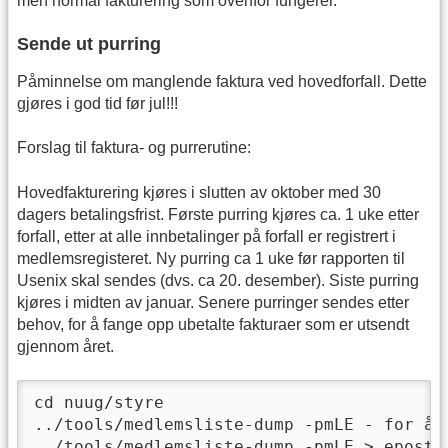
men normal fakturering som ovenfor fungerer.
Sende ut purring
Påminnelse om manglende faktura ved hovedforfall. Dette
gjøres i god tid før jul!!!
Forslag til faktura- og purrerutine:
Hovedfakturering kjøres i slutten av oktober med 30
dagers betalingsfrist. Første purring kjøres ca. 1 uke etter
forfall, etter at alle innbetalinger på forfall er registrert i
medlemsregisteret. Ny purring ca 1 uke før rapporten til
Usenix skal sendes (dvs. ca 20. desember). Siste purring
kjøres i midten av januar. Senere purringer sendes etter
behov, for å fange opp ubetalte fakturaer som er utsendt
gjennom året.
cd nuug/styre

../tools/medlemsliste-dump -pmLE - for å s
../tools/medlemsliste-dump -pmLE > epostli