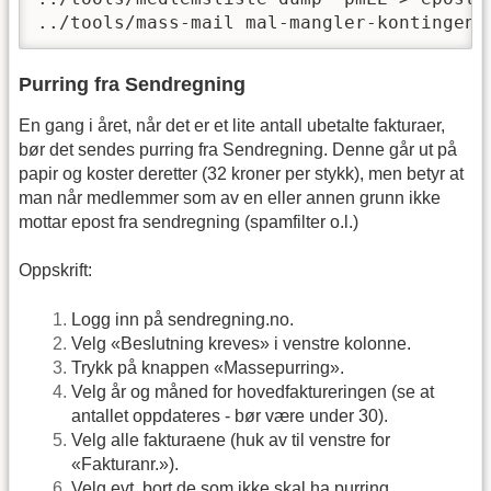
../tools/mass-mail mal-mangler-kontingent
Purring fra Sendregning
En gang i året, når det er et lite antall ubetalte fakturaer,
bør det sendes purring fra Sendregning. Denne går ut på
papir og koster deretter (32 kroner per stykk), men betyr at
man når medlemmer som av en eller annen grunn ikke
mottar epost fra sendregning (spamfilter o.l.)
Oppskrift:
Logg inn på sendregning.no.
Velg «Beslutning kreves» i venstre kolonne.
Trykk på knappen «Massepurring».
Velg år og måned for hovedfaktureringen (se at
antallet oppdateres - bør være under 30).
Velg alle fakturaene (huk av til venstre for
«Fakturanr.»).
Velg evt. bort de som ikke skal ha purring.