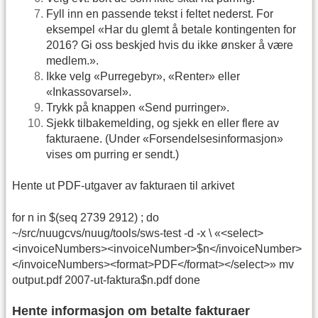
Fyll inn en passende tekst i feltet nederst. For
eksempel «Har du glemt å betale kontingenten for
2016? Gi oss beskjed hvis du ikke ønsker å være
medlem.».
Ikke velg «Purregebyr», «Renter» eller
«Inkassovarsel».
Trykk på knappen «Send purringer».
Sjekk tilbakemelding, og sjekk en eller flere av
fakturaene. (Under «Forsendelsesinformasjon»
vises om purring er sendt.)
Hente ut PDF-utgaver av fakturaen til arkivet
for n in $(seq 2739 2912) ; do
~/src/nuugcvs/nuug/tools/sws-test -d -x \ «<select>
<invoiceNumbers><invoiceNumber>$n</invoiceNumber>
</invoiceNumbers><format>PDF</format></select>» mv
output.pdf 2007-ut-faktura$n.pdf done
Hente informasjon om betalte fakturaer