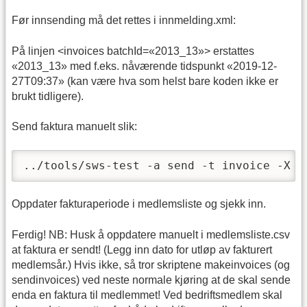
Før innsending må det rettes i innmelding.xml:
På linjen <invoices batchId=«2013_13»> erstattes
«2013_13» med f.eks. nåværende tidspunkt «2019-12-
27T09:37» (kan være hva som helst bare koden ikke er
brukt tidligere).
Send faktura manuelt slik:
../tools/sws-test -a send -t invoice -X i
Oppdater fakturaperiode i medlemsliste og sjekk inn.
Ferdig! NB: Husk å oppdatere manuelt i medlemsliste.csv
at faktura er sendt! (Legg inn dato for utløp av fakturert
medlemsår.) Hvis ikke, så tror skriptene makeinvoices (og
sendinvoices) ved neste normale kjøring at de skal sende
enda en faktura til medlemmet! Ved bedriftsmedlem skal