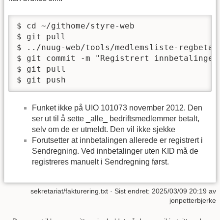
$ cd ~/githome/styre-web

$ git pull

$ ../nuug-web/tools/medlemsliste-regbetali
$ git commit -m "Registrert innbetalinger
$ git pull

$ git push
Funket ikke på UIO 101073 november 2012. Den
ser ut til å sette _alle_ bedriftsmedlemmer betalt,
selv om de er utmeldt. Den vil ikke sjekke
Forutsetter at innbetalingen allerede er registrert i
Sendregning. Ved innbetalinger uten KID må de
registreres manuelt i Sendregning først.
sekretariat/fakturering.txt
· Sist endret: 2025/03/09 20:19 av
jonpetterbjerke