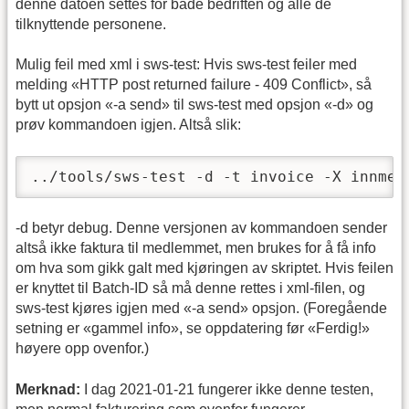
denne datoen settes for både bedriften og alle de
tilknyttende personene.
Mulig feil med xml i sws-test: Hvis sws-test feiler med
melding «HTTP post returned failure - 409 Conflict», så
bytt ut opsjon «-a send» til sws-test med opsjon «-d» og
prøv kommandoen igjen. Altså slik:
../tools/sws-test -d -t invoice -X innmel
-d betyr debug. Denne versjonen av kommandoen sender
altså ikke faktura til medlemmet, men brukes for å få info
om hva som gikk galt med kjøringen av skriptet. Hvis feilen
er knyttet til Batch-ID så må denne rettes i xml-filen, og
sws-test kjøres igjen med «-a send» opsjon. (Foregående
setning er «gammel info», se oppdatering før «Ferdig!»
høyere opp ovenfor.)
Merknad:
I dag 2021-01-21 fungerer ikke denne testen,