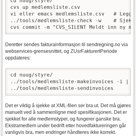
cd nuug/styre/

cvs up medlemsliste.csv

vi eller emacs medlemsliste.csv   # Legg i
../tools/medlemsliste-check -w    # Sjekk 
cvs commit -m "CVS_SILENT Meldt inn ny me
Deretter sendes fakturainformasjon til sendregning.no via
webservices-grensesnittet, og ZUsrFakturertPeriode
oppdateres:
cd nuug/styre/

../tools/medlemsliste-makeinvoices -i | l
../tools/medlemsliste-sendinvoices
Det er viktig å sjekke at XML-filen ser bra ut. Det må gjøres
manuelt ved å sammenligne med spesifikasjonen. Det er
sjekket for alle medlemstyper, og fungerer ganske bra.
Ekstramedlem under bedrift etter hovedfaktureringen går
vanligvis bra, men endringer håndteres ikke korrekt.