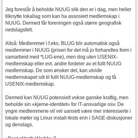
Jeg foreslår å beholde NUUG slik den er i dag, men heller
tilknytte lokallag som kan ha assosiert medlemskap i
NUUG. Dermed får foreningen også større geografisk
nedslagsfelt.
Altså: Medlemmer i f.eks. BLUG blir automatisk også
medlemmer i NUUG (prisen for det må jo forhandles frem i
samarbeid med *LUG-ene), men dog uten USENIX-
medlemskap eller evt. andre fordeler av et fullt NUUG
medlemskap. De som ønsker det, kan utvide
medlemskapet sitt til fullt NUUG-medlemskap og få
USENIX-medlemskap.
Dermed kan NUUG potensielt vokse ganske kraftig, men
beholde sin «kjerne-identitet» for IT-ansvarlige osv. De
yngre medlemmene vil vel uansett være mer interesserte i
lokale møter og Linux install-fests enn i SAGE-diskusjoner
og denslags.