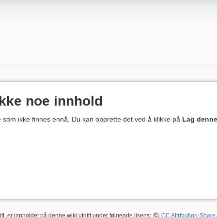
ikke noe innhold
ne som ikke finnes ennå. Du kan opprette det ved å klikke på
Lag denne
tt, er innholdet på denne wiki utgitt under følgende lisens:
CC Attribution-Share 