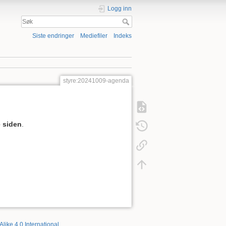
Logg inn
Siste endringer
Mediefiler
Indeks
styre:20241009-agenda
 siden
.
Alike 4.0 International