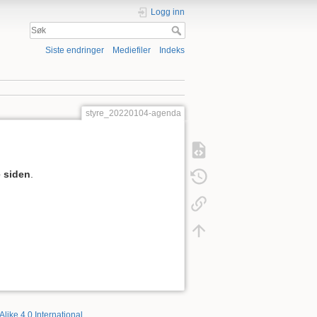
Logg inn
Siste endringer
Mediefiler
Indeks
styre_20220104-agenda
 siden
.
Alike 4.0 International