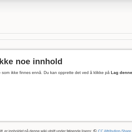
ikke noe innhold
ne som ikke finnes ennå. Du kan opprette det ved å klikke på
Lag denne
tt, er innholdet på denne wiki utgitt under følgende lisens:
CC Attribution-Share 