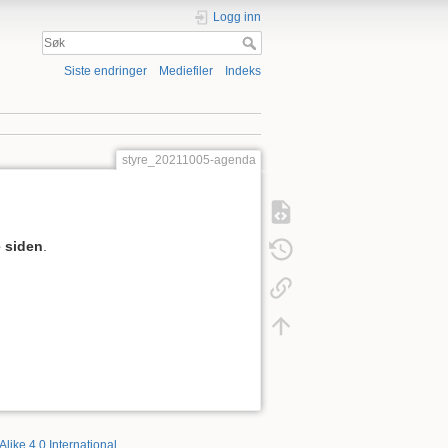
Logg inn
Siste endringer
Mediefiler
Indeks
styre_20211005-agenda
 siden
.
Alike 4.0 International