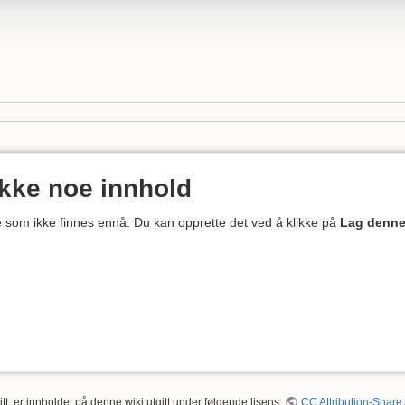
ikke noe innhold
ne som ikke finnes ennå. Du kan opprette det ved å klikke på
Lag denne
tt, er innholdet på denne wiki utgitt under følgende lisens:
CC Attribution-Share 