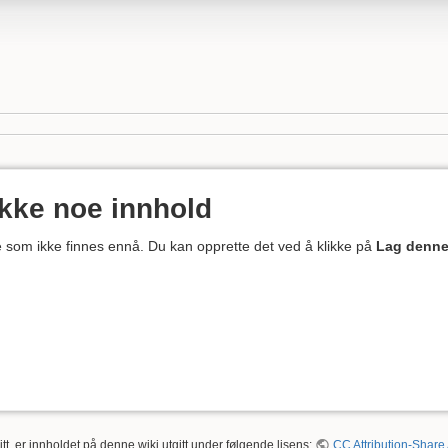
ikke noe innhold
ne som ikke finnes ennå. Du kan opprette det ved å klikke på
Lag denne
tt, er innholdet på denne wiki utgitt under følgende lisens:
CC Attribution-Share 