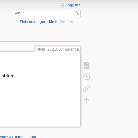
Logg inn
Siste endringer
Mediefiler
Indeks
styre_20210104-agenda
 siden
.
Alike 4.0 International