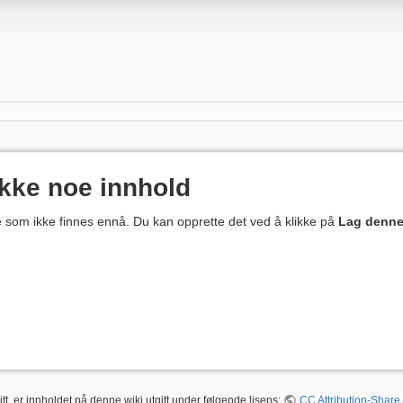
ikke noe innhold
ne som ikke finnes ennå. Du kan opprette det ved å klikke på
Lag denne
tt, er innholdet på denne wiki utgitt under følgende lisens:
CC Attribution-Share 