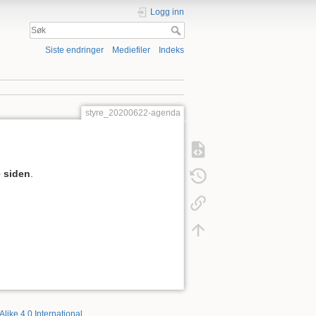
Logg inn
Siste endringer
Mediefiler
Indeks
styre_20200622-agenda
 siden
.
Alike 4.0 International