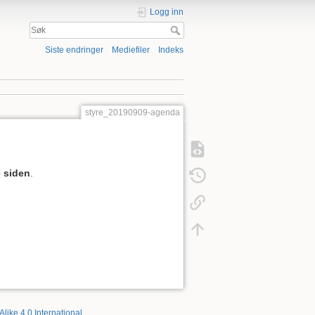
Logg inn
Siste endringer
Mediefiler
Indeks
styre_20190909-agenda
 siden
.
Alike 4.0 International