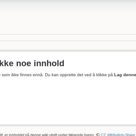
ikke noe innhold
ne som ikke finnes ennå. Du kan opprette det ved å klikke på
Lag denne
tt, er innholdet på denne wiki utgitt under følgende lisens:
CC Attribution-Share 