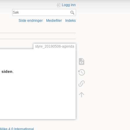
Logg inn
Siste endringer
Mediefiler
Indeks
styre_20190506-agenda
 siden
.
Alike 4.0 International