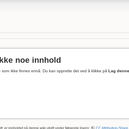
ikke noe innhold
ne som ikke finnes ennå. Du kan opprette det ved å klikke på
Lag denne
tt, er innholdet på denne wiki utgitt under følgende lisens:
CC Attribution-Share 