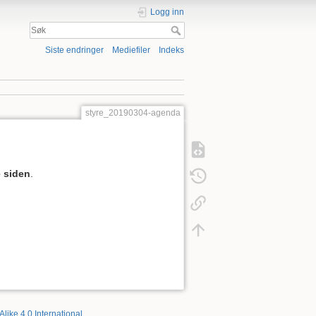
Logg inn
Siste endringer
Mediefiler
Indeks
styre_20190304-agenda
 siden
.
Alike 4.0 International