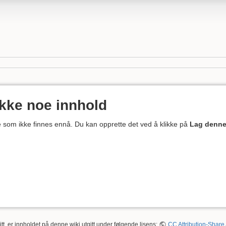
ikke noe innhold
ne som ikke finnes ennå. Du kan opprette det ved å klikke på
Lag denne
tt, er innholdet på denne wiki utgitt under følgende lisens:
CC Attribution-Share 