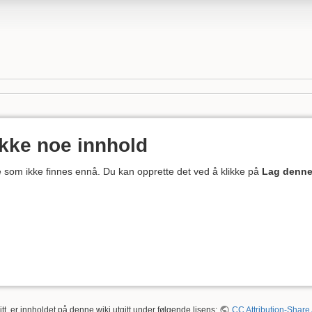
ikke noe innhold
ne som ikke finnes ennå. Du kan opprette det ved å klikke på
Lag denne
tt, er innholdet på denne wiki utgitt under følgende lisens:
CC Attribution-Share 