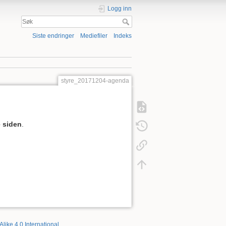
Logg inn
Siste endringer
Mediefiler
Indeks
styre_20171204-agenda
 siden
.
Alike 4.0 International