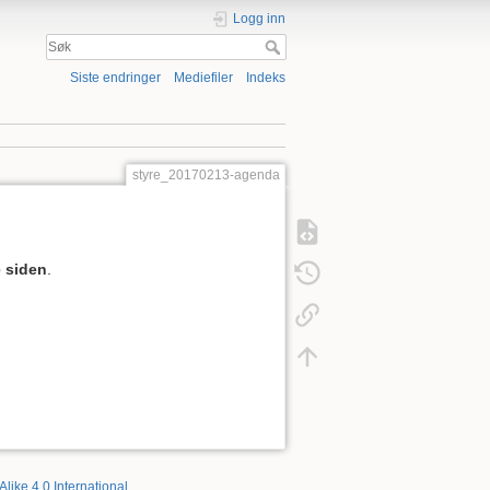
Logg inn
Siste endringer
Mediefiler
Indeks
styre_20170213-agenda
 siden
.
Alike 4.0 International