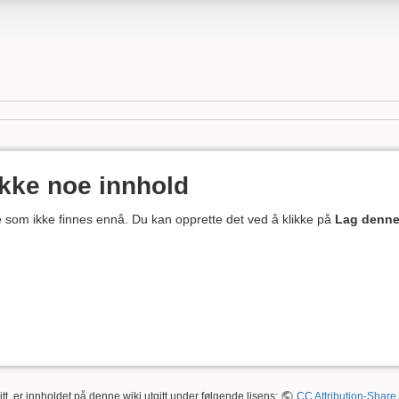
ikke noe innhold
ne som ikke finnes ennå. Du kan opprette det ved å klikke på
Lag denne
tt, er innholdet på denne wiki utgitt under følgende lisens:
CC Attribution-Share 