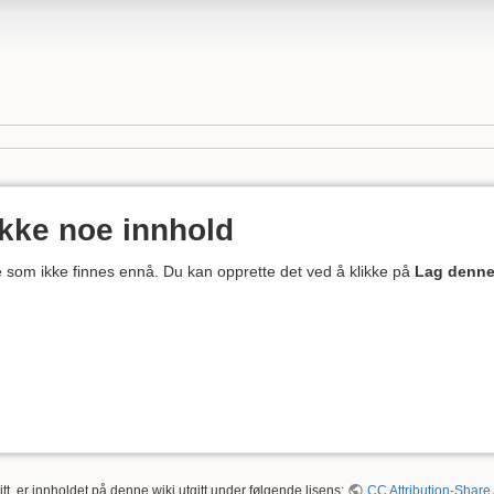
ikke noe innhold
ne som ikke finnes ennå. Du kan opprette det ved å klikke på
Lag denne
tt, er innholdet på denne wiki utgitt under følgende lisens:
CC Attribution-Share 