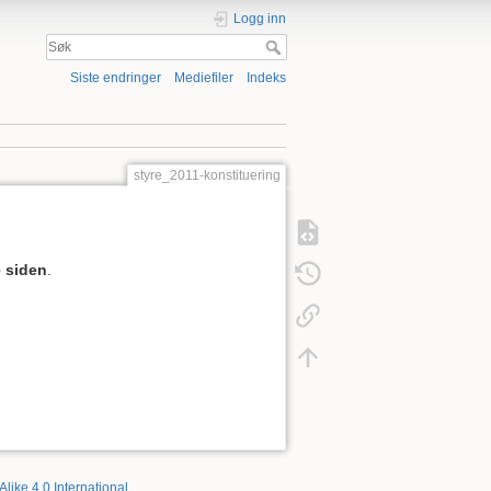
Logg inn
Siste endringer
Mediefiler
Indeks
styre_2011-konstituering
 siden
.
Alike 4.0 International