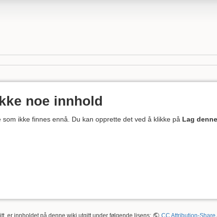
ikke noe innhold
ne som ikke finnes ennå. Du kan opprette det ved å klikke på
Lag denne
tt, er innholdet på denne wiki utgitt under følgende lisens:
CC Attribution-Share 