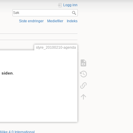
Logg inn
Siste endringer
Mediefiler
Indeks
styre_20100210-agenda
 siden
.
Alike 4.0 International