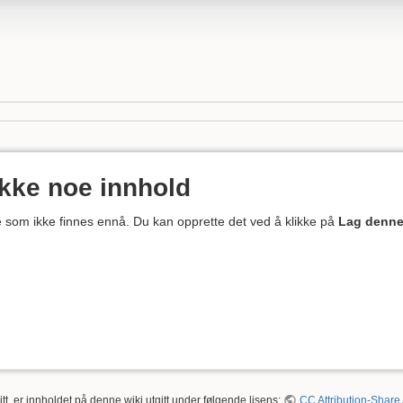
ikke noe innhold
ne som ikke finnes ennå. Du kan opprette det ved å klikke på
Lag denne
tt, er innholdet på denne wiki utgitt under følgende lisens:
CC Attribution-Share 