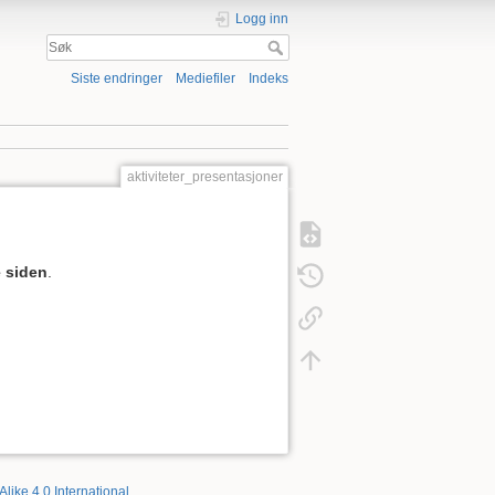
Logg inn
Siste endringer
Mediefiler
Indeks
aktiviteter_presentasjoner
 siden
.
Alike 4.0 International