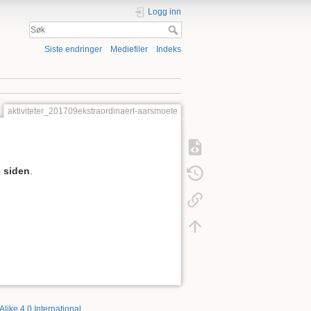
Logg inn
Siste endringer
Mediefiler
Indeks
aktiviteter_201709ekstraordinaert-aarsmoete
 siden
.
Alike 4.0 International