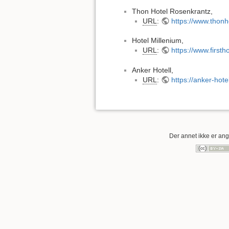
Thon Hotel Rosenkrantz,
URL
:
https://www.thonh
Hotel Millenium,
URL
:
https://www.firsth
Anker Hotell,
URL
:
https://anker-hote
Der annet ikke er angi