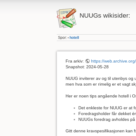
NUUGs wikisider:
Spor:
hotell
•
Fra arkiv:
https://web.archive.or
Snapshot: 2024-05-28
NUUG inviterer av og til utenbys og 
men hva som er rimelig er et vagt s
Her er noen tips angående hotell i O
Det enkleste for NUUG er at for
Foredragsholder får dekket én 
NUUGs foredrag avholdes på Reb
Gitt denne kravspesifikasjonen kan f