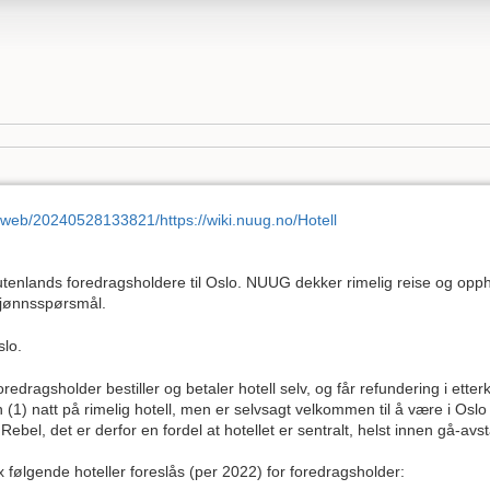
g/web/20240528133821/https://wiki.nuug.no/Hotell
utenlands foredragsholdere til Oslo. NUUG dekker rimelig reise og opph
kjønnsspørsmål.
slo.
edragsholder bestiller og betaler hotell selv, og får refundering i etter
(1) natt på rimelig hotell, men er selvsagt velkommen til å være i Oslo
el, det er derfor en fordel at hotellet er sentralt, helst innen gå-avs
x følgende hoteller foreslås (per 2022) for foredragsholder: