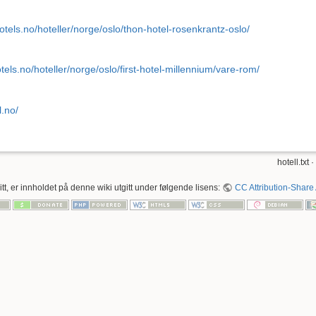
otels.no/hoteller/norge/oslo/thon-hotel-rosenkrantz-oslo/
otels.no/hoteller/norge/oslo/first-hotel-millennium/vare-rom/
l.no/
hotell.txt
·
tt, er innholdet på denne wiki utgitt under følgende lisens:
CC Attribution-Share 